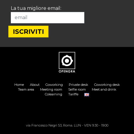
La tua migliore email:
Home
About
Coworking
Private desk
Coworking desk
Team area
Meeting room
Selfie room
Meet and drink
Colearning
Tariffe
via Francesco Negri 53, Roma. LUN - VEN 9:30 - 19:00