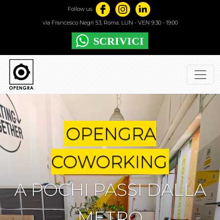
Follow us
via Francesco Negri 53, Roma. LUN - VEN 9:30 - 19:00
OPENGRA
COWORKING
A POCHI PASSI DALLA
METRO