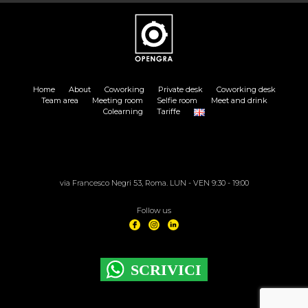
Home
About
Coworking
Private desk
Coworking desk
Team area
Meeting room
Selfie room
Meet and drink
Colearning
Tariffe
via Francesco Negri 53, Roma. LUN - VEN 9:30 - 19:00
Follow us