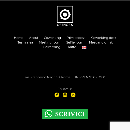
Home
About
Coworking
Private desk
Coworking desk
Team area
Meeting room
Selfie room
Meet and drink
Colearning
Tariffe
via Francesco Negri 53, Roma. LUN - VEN 9:30 - 19:00
Follow us