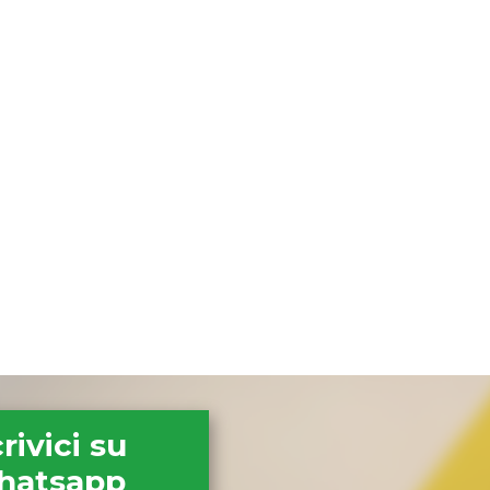
rivici su
hatsapp