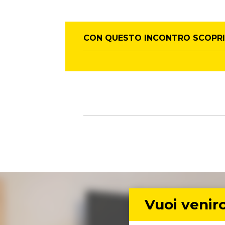
CON QUESTO INCONTRO SCOPRI
Vuoi venirc