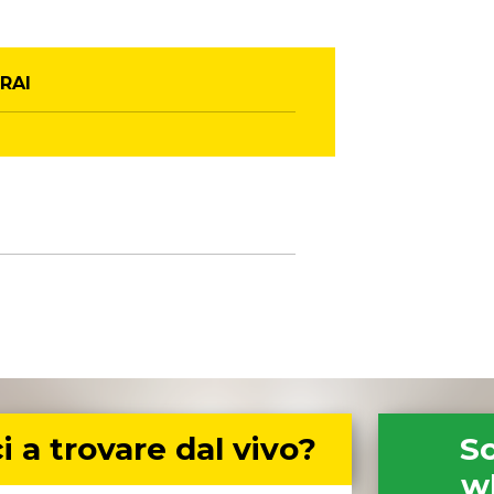
RAI
i a trovare dal vivo?
Sc
w