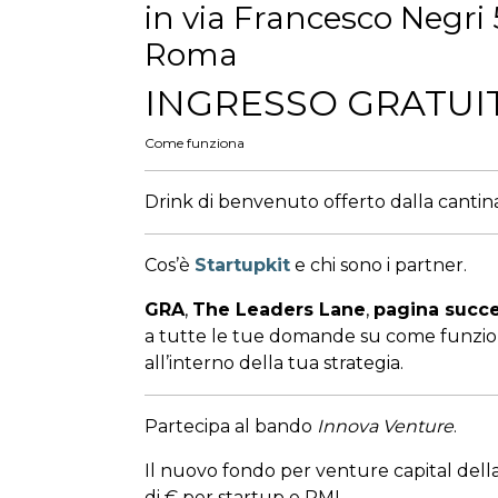
in via Francesco Negri 
Roma
INGRESSO GRATUI
Come funziona
Drink di benvenuto offerto dalla cantina
Cos’è
Startupkit
e chi sono i partner.
GRA
,
The Leaders Lane
,
pagina succe
a tutte le tue domande su come funziona
all’interno della tua strategia.
Partecipa al bando
Innova Venture
.
Il nuovo fondo per venture capital dell
di € per startup e PMI.