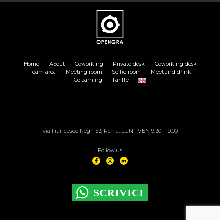
Home
About
Coworking
Private desk
Coworking desk
Team area
Meeting room
Selfie room
Meet and drink
Colearning
Tariffe
via Francesco Negri 53, Roma. LUN - VEN 9:30 - 19:00
Follow us