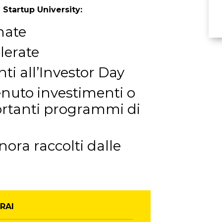
 Startup University:
nate
lerate
ti all’Investor Day
enuto investimenti o
ortanti programmi di
inora raccolti dalle
RAI