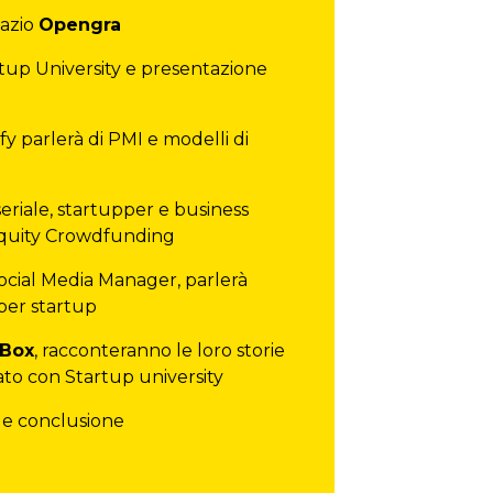
pazio
Opengra
tup University e presentazione
fy parlerà di PMI e modelli di
seriale, startupper e business
Equity Crowdfunding
 Social Media Manager, parlerà
 per startup
 Box
, racconteranno le loro storie
tato con Startup university
 e conclusione