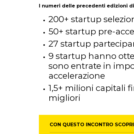
I numeri delle precedenti edizioni di
200+ startup selezio
50+ startup pre-acce
27 startup partecipan
9 startup hanno ott
sono entrate in imp
accelerazione
1,5+ milioni capitali f
migliori
CON QUESTO INCONTRO SCOPRI