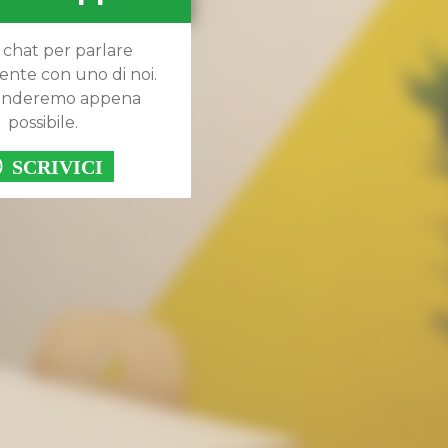
 chat per parlare
ente con uno di noi.
ponderemo appena
possibile.