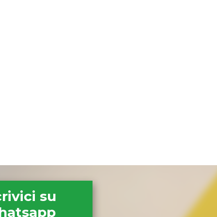
rivici su
hatsapp