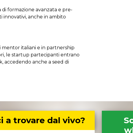
 di formazione avanzata e pre-
i innovativi, anche in ambito
i mentor italiani e in partnership
ri, le startup partecipanti entrano
rk, accedendo anche a seed di
i a trovare dal vivo?
Sc
w